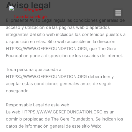
Aviso legal
Ir
al
contenido
El presente Aviso Legal regula las condiciones generales de
acceso y utilización de las páginas web o apartados
SOB
NU
integrantes del sitio web incluidos los contenidos puestos a
disposición en ellas. Sitio web accesible en la dirección
HTPPS://WWW.GEREFOUNDATION.ORG, que The Gere
Foundation pone a disposición de los usuarios de Internet.
Toda persona que acceda a
HTPPS://WWW.GEREFOUNDATION.ORG deberá leer y
aceptar estas condiciones generales antes de seguir
navegando.
Responsable Legal de esta web
La web HTPPS://WWW.GEREFOUNDATION.ORG es un
dominio propiedad de The Gere Foundation. Se indican los
datos de información general de este sitio Web: