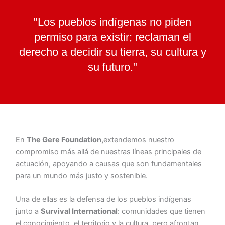
"Los pueblos indígenas no piden
permiso para existir; reclaman el
derecho a decidir su tierra, su cultura y
su futuro."
En
The Gere Foundation,
extendemos nuestro
compromiso más allá de nuestras líneas principales de
actuación, apoyando a causas que son fundamentales
para un mundo más justo y sostenible.
Una de ellas es la defensa de los pueblos indígenas
junto a
Survival International
: comunidades que tienen
el conocimiento, el territorio y la cultura, pero afrontan