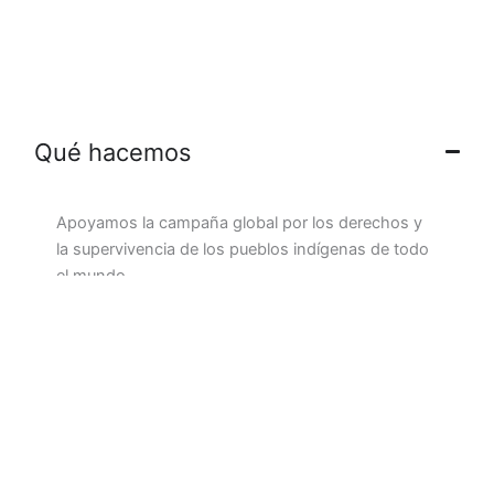
Qué hacemos
Apoyamos la campaña global por los derechos y
la supervivencia de los pueblos indígenas de todo
el mundo.
Survival International
trabaja directamente con
comunidades indígenas para amplificar sus voces,
proteger sus territorios y cambiar las reglas del
juego a su favor.
Desde
The Gere Foundation,
aportamos
visibilidad, difusión, sensibilización y recursos para