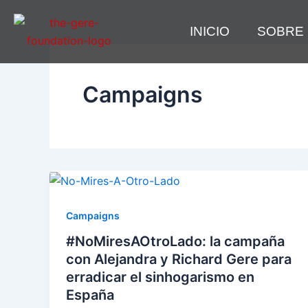
Ir
al
INICIO
SOBRE
contenido
Campaigns
Campaigns
#NoMiresAOtroLado: la campaña
con Alejandra y Richard Gere para
erradicar el sinhogarismo en
España