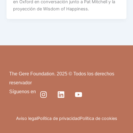
en Oxford en conversación junto a Pat Mitchell y la
proyección de Wisdom of Happiness.
The Gere Foundation. 2025 © Todos los derechos
reservador
I
L
Y
Síguenos en
n
i
o
s
n
u
t
k
t
a
e
u
Aviso legal
Política de privacidad
Política de cookies
g
d
b